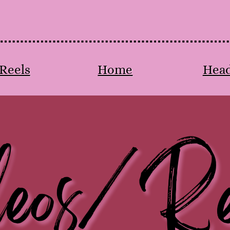
Reels
Home
Hea
deos/Re